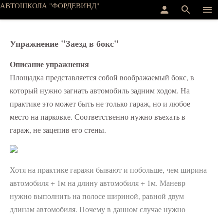
АВТОШКОЛА "ФОРДЕВИНД"
person
search
menu
Упражнение "Заезд в бокс"
Описание упражнения
Площадка представляется собой воображаемый бокс, в
который нужно загнать автомобиль задним ходом. На
практике это может быть не только гараж, но и любое
место на парковке. Соответственно нужно въехать в
гараж, не зацепив его стены.
Хотя на практике гаражи бывают и побольше, чем ширина
автомобиля + 1м на длину автомобиля + 1м. Маневр
нужно выполнить на полосе шириной, равной двум
длинам автомобиля. Почему в данном случае нужно